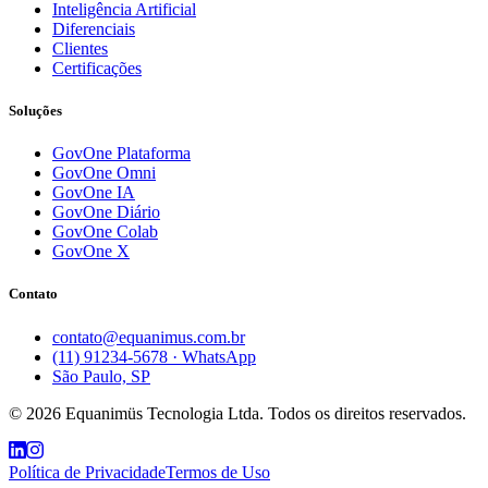
Inteligência Artificial
Diferenciais
Clientes
Certificações
Soluções
GovOne Plataforma
GovOne Omni
GovOne IA
GovOne Diário
GovOne Colab
GovOne X
Contato
contato@equanimus.com.br
(11) 91234-5678 · WhatsApp
São Paulo, SP
©
2026
Equanimüs Tecnologia Ltda.
Todos os direitos reservados.
Política de Privacidade
Termos de Uso