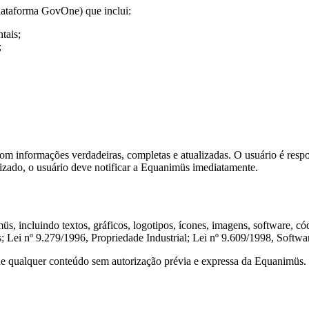
lataforma GovOne) que inclui:
tais;
;
 com informações verdadeiras, completas e atualizadas. O usuário é resp
rizado, o usuário deve notificar a Equanimüs imediatamente.
s, incluindo textos, gráficos, logotipos, ícones, imagens, software, có
is; Lei nº 9.279/1996, Propriedade Industrial; Lei nº 9.609/1998, Softwa
 de qualquer conteúdo sem autorização prévia e expressa da Equanimüs.